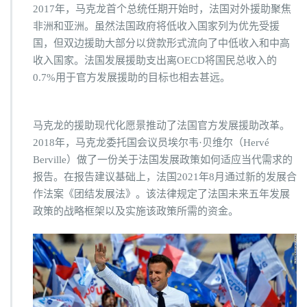
2017年，马克龙首个总统任期开始时，法国对外援助聚焦
非洲和亚洲。虽然法国政府将低收入国家列为优先受援
国，但双边援助大部分以贷款形式流向了中低收入和中高
收入国家。法国发展援助支出离OECD将国民总收入的
0.7%用于官方发展援助的目标也相去甚远。
马克龙的援助现代化愿景推动了法国官方发展援助改革。
2018年，马克龙委托国会议员埃尔韦·贝维尔（Hervé
Berville）做了一份关于法国发展政策如何适应当代需求的
报告。在报告建议基础上，法国2021年8月通过新的发展合
作法案《团结发展法》。该法律规定了法国未来五年发展
政策的战略框架以及实施该政策所需的资金。