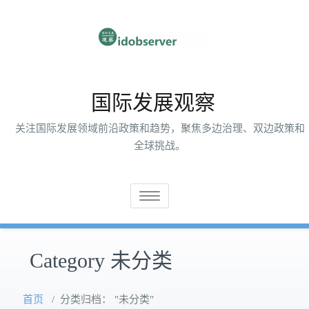
跳
至
内
容
国际发展观察
关注国际发展领域前沿政策和趋势，聚焦多边治理、双边政策和
全球挑战。
切
换
导
航
Category 未分类
首页
/
分类归档： "未分类"