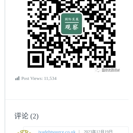
Post Views:
11,534
评论
(2)
|
ivadebtsource.co.uk
2023年12月19日