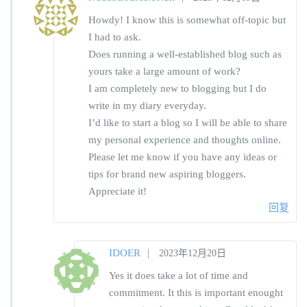
Howdy! I know this is somewhat off-topic but
I had to ask.
Does running a well-established blog such as
yours take a large amount of work?
I am completely new to blogging but I do
write in my diary everyday.
I’d like to start a blog so I will be able to share
my personal experience and thoughts online.
Please let me know if you have any ideas or
tips for brand new aspiring bloggers.
Appreciate it!
回复
|
IDOER
2023年12月20日
Yes it does take a lot of time and
commitment. It this is important enought