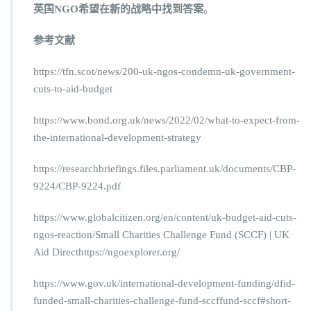
英国NGO希望在新的战略中找到答案
。
参考文献
https://tfn.scot/news/200-uk-ngos-condemn-uk-government-
cuts-to-aid-budget
https://www.bond.org.uk/news/2022/02/what-to-expect-from-
the-international-development-strategy
https://researchbriefings.files.parliament.uk/documents/CBP-
9224/CBP-9224.pdf
https://www.globalcitizen.org/en/content/uk-budget-aid-cuts-
ngos-reaction/Small Charities Challenge Fund (SCCF) | UK
Aid Directhttps://ngoexplorer.org/
https://www.gov.uk/international-development-funding/dfid-
funded-small-charities-challenge-fund-sccffund-sccf#short-