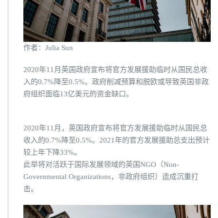
O“走
出
去”
面
临
作者：Julia Sun
窘
境
2020年11月英国政府宣布将官方发展援助临时从国民总收
入的0.7%降至0.5%。政府削减预算和脱欧或导致英国非政
府组织面临13亿美元的资金缺口。
2020年11月，英国政府宣布将官方发展援助临时从国民总
收入的0.7%降至0.5%。2021年的官方发展援助总支出预计
较上年下降33%。
此举将对活跃于国际发展领域的英国NGO（Non-
Governmental Organizations，非政府组织）造成沉重打
击。