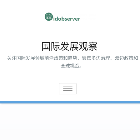
跳
至
内
容
国际发展观察
关注国际发展领域前沿政策和趋势，聚焦多边治理、双边政策和
全球挑战。
切
换
导
航