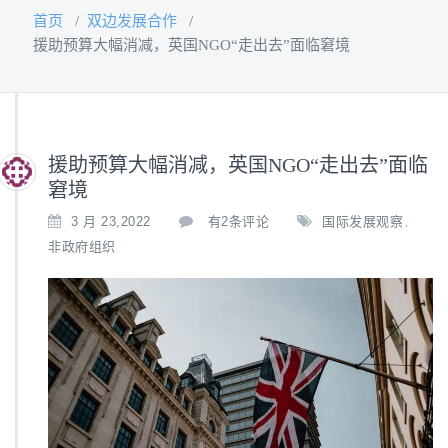
首页
/
双边发展合作
/
援助预算大幅消减，英国NGO“走出去”面临窘境
援助预算大幅消减，英国NGO“走出去”面临
窘境
援
3 月 23,2022
有2条评论
国际发展观察
,
助
非政府组织
预
算
大
幅
消
减，
英
国
N
G