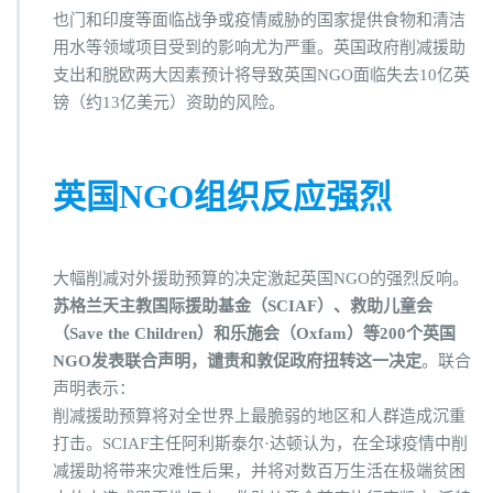
也门和印度等面临战争或疫情威胁的国家提供食物和清洁
用水等领域项目受到的影响尤为严重。英国政府削减援助
支出和脱欧两大因素预计将导致英国NGO面临失去10亿英
镑（约13亿美元）资助的风险。
英国NGO组织反应强烈
大幅削减对外援助预算的决定激起英国NGO的强烈反响。
苏格兰天主教国际援助基金（SCIAF）、救助儿童会
（Save the Children）和乐施会（Oxfam）等200个英国
NGO发表联合声明，谴责和敦促政府扭转这一决定
。联合
声明表示：
削减援助预算将对全世界上最脆弱的地区和人群造成沉重
打击。SCIAF主任阿利斯泰尔·达顿认为，在全球疫情中削
减援助将带来灾难性后果，并将对数百万生活在极端贫困