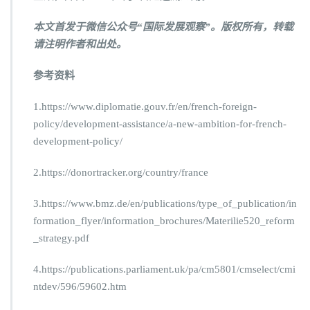
本文首发于微信公众号“国际发展观察”。版权所有，转载
请注明作者和出处。
参考资料
1.https://www.diplomatie.gouv.fr/en/french-foreign-
policy/development-assistance/a-new-ambition-for-french-
development-policy/
2.https://donortracker.org/country/france
3.https://www.bmz.de/en/publications/type_of_publication/in
formation_flyer/information_brochures/Materilie520_reform
_strategy.pdf
4.https://publications.parliament.uk/pa/cm5801/cmselect/cmi
ntdev/596/59602.htm