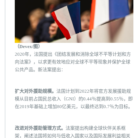
（Devex/图）
2020年，法国提出《团结发展和消除全球不平等计划和方
向法案》，以求更有效地应对全球不平等现象并保护全球
公共产品。新法案提出：
扩大对外援助规模。
法国计划到2022年将官方发展援助规
模从目前占国民总收入（GNI）的0.44％提高到0.55％，即
在2019年基础上增加80亿美元，以最终达到0.7％为目标。
改进对外援助管理方式。
法案提出构建全球伙伴关系框
架，阐述法国将如何与低收入国家以及国际发展利益相关