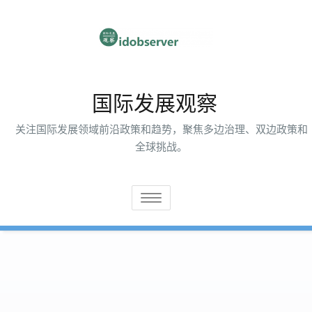
跳
至
内
容
国际发展观察
关注国际发展领域前沿政策和趋势，聚焦多边治理、双边政策和
全球挑战。
切
换
导
航