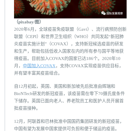
（pixabay/图）
2020年6月，全球疫苗免疫联盟（Gavi）、流行病预防创新
联盟（CEPI）和世界卫生组织（WHO）共同发起“新冠肺
炎疫苗实施计划”（COVAX），支持新冠候选疫苗的研发
和生产，帮助包括低收入国家在内的所有参与国平等地获
得疫苗。目前加入COVAX的国家已达186个。2020年10
月，
中国加入COVAX
，支持COVAX实现疫苗供应目标，
并有望丰富其疫苗组合。
自12月初起，英国、美国和新加坡先后批准由辉瑞和
BioNTech研发的新冠疫苗，该疫苗需在零下70摄氏度条件
下储存。英国已面向老人、养老院员工和医护人员开展首
批疫苗接种。
12月，阿联酋和巴林批准中国国药集团研发的新冠疫苗，
中国有望为发展中国家提供可负担和便于储运的疫苗。