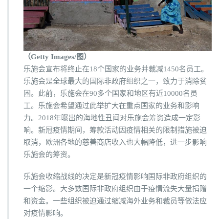
（Getty Images/图）
乐施会宣布将终止在18个国家的业务并裁减1450名员工。
乐施会是全球最大的国际非政府组织之一，致力于消除贫
困。此前，乐施会在90多个国家和地区有近10000名员
工。乐施会希望通过此举扩大在重点国家的业务和影响
力。2018年曝出的海地性丑闻对乐施会筹资造成一定影
响。新冠疫情期间，筹款活动因疫情相关的限制措施被迫
取消，欧洲各地的慈善商店收入也大幅降低，进一步影响
乐施会的筹资。
乐施会收缩战线的决定是新冠疫情影响国际非政府组织的
一个缩影。大多数国际非政府组织由于疫情流失大量捐赠
和资金。一些组织被迫通过缩减海外业务和裁员等做法应
对疫情影响。