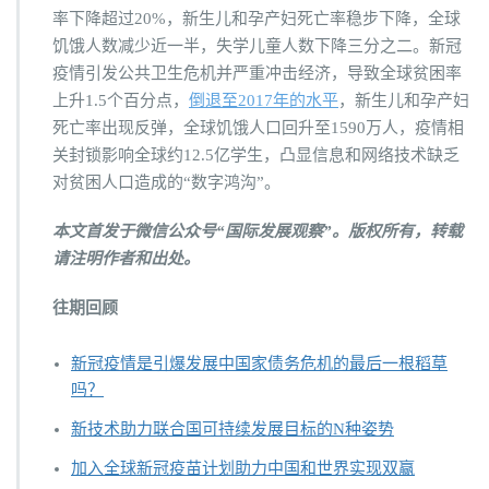
率下降超过20%，新生儿和孕产妇死亡率稳步下降，全球
饥饿人数减少近一半，失学儿童人数下降三分之二。新冠
疫情引发公共卫生危机并严重冲击经济，导致全球贫困率
上升1.5个百分点，
倒退至2017年的水平
，新生儿和孕产妇
死亡率出现反弹，全球饥饿人口回升至1590万人，疫情相
关封锁影响全球约12.5亿学生，凸显信息和网络技术缺乏
对贫困人口造成的“数字鸿沟”。
本文首发于微信公众号“国际发展观察”。版权所有，转载
请注明作者和出处。
往期回顾
新冠疫情是引爆发展中国家债务危机的最后一根稻草
吗？
新技术助力联合国可持续发展目标的N种姿势
加入全球新冠疫苗计划助力中国和世界实现双赢