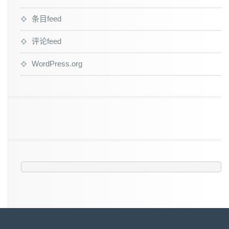
条目feed
评论feed
WordPress.org