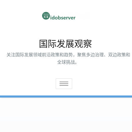
跳
至
内
容
国际发展观察
关注国际发展领域前沿政策和趋势，聚焦多边治理、双边政策和
全球挑战。
切
换
导
航