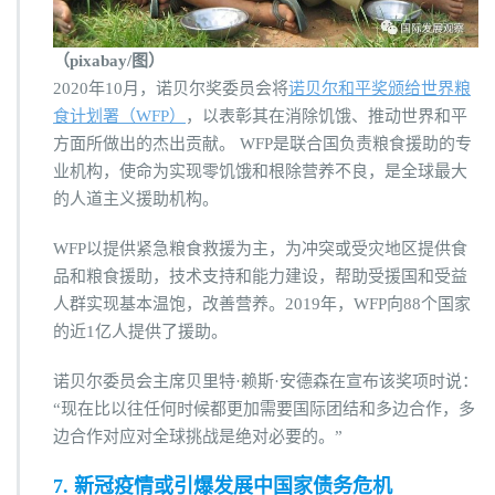
（pixabay/图）
2020年10月，诺贝尔奖委员会将
诺贝尔和平奖颁给世界粮
食计划署（WFP）
，以表彰其在消除饥饿、推动世界和平
方面所做出的杰出贡献。 WFP是联合国负责粮食援助的专
业机构，使命为实现零饥饿和根除营养不良，是全球最大
的人道主义援助机构。
WFP以提供紧急粮食救援为主，为冲突或受灾地区提供食
品和粮食援助，技术支持和能力建设，帮助受援国和受益
人群实现基本温饱，改善营养。2019年，WFP向88个国家
的近1亿人提供了援助。
诺贝尔委员会主席贝里特·赖斯·安德森在宣布该奖项时说：
“现在比以往任何时候都更加需要国际团结和多边合作，多
边合作对应对全球挑战是绝对必要的。”
7. 新冠疫情或引爆发展中国家债务危机