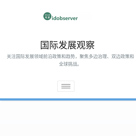
跳
至
内
容
国际发展观察
关注国际发展领域前沿政策和趋势，聚焦多边治理、双边政策和
全球挑战。
切
换
导
航